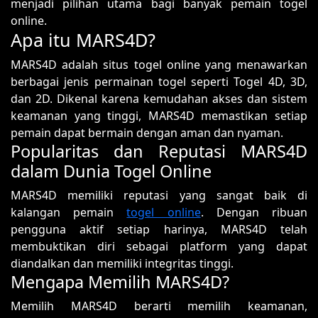
menjadi pilihan utama bagi banyak pemain togel
online.
Apa itu MARS4D?
MARS4D adalah situs togel online yang menawarkan
berbagai jenis permainan togel seperti Togel 4D, 3D,
dan 2D. Dikenal karena kemudahan akses dan sistem
keamanan yang tinggi, MARS4D memastikan setiap
pemain dapat bermain dengan aman dan nyaman.
Popularitas dan Reputasi MARS4D
dalam Dunia Togel Online
MARS4D memiliki reputasi yang sangat baik di
kalangan pemain
togel online
. Dengan ribuan
pengguna aktif setiap harinya, MARS4D telah
membuktikan diri sebagai platform yang dapat
diandalkan dan memiliki integritas tinggi.
Mengapa Memilih MARS4D?
Memilih MARS4D berarti memilih keamanan,