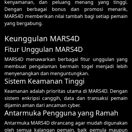
kenyamanan, dan peluang menang yang tinggi.
Dengan berbagai bonus dan promosi menarik,
MARS4D memberikan nilai tambah bagi setiap pemain
yang bergabung.
Keunggulan MARS4D
Fitur Unggulan MARS4D
MARS4D menawarkan berbagai fitur unggulan yang
membuat pengalaman bermain togel menjadi lebih
menyenangkan dan menguntungkan.
Sistem Keamanan Tinggi
Keamanan adalah prioritas utama di MARS4D. Dengan
sistem enkripsi canggih, data dan transaksi pemain
dijamin aman dari ancaman cyber.
Antarmuka Pengguna yang Ramah
Antarmuka MARS4D dirancang agar mudah digunakan
oleh semua kalangan pemain, baik pemula maupun