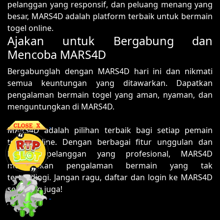
pelanggan yang responsif, dan peluang menang yang
besar, MARS4D adalah platform terbaik untuk bermain
togel online.
Ajakan untuk Bergabung dan
Mencoba MARS4D
Bergabunglah dengan MARS4D hari ini dan nikmati
semua keuntungan yang ditawarkan. Dapatkan
pengalaman bermain togel yang aman, nyaman, dan
menguntungkan di MARS4D.
MARS4D adalah pilihan terbaik bagi setiap pemain
togel online. Dengan berbagai fitur unggulan dan
layanan pelanggan yang profesional, MARS4D
memastikan pengalaman bermain yang tak
tertandingi. Jangan ragu, daftar dan login ke MARS4D
sekarang juga!