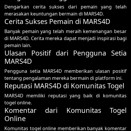
Dengarkan cerita sukses dari pemain yang telah
merasakan keuntungan bermain di MARS4D.
Cerita Sukses Pemain di MARS4D
Banyak pemain yang telah meraih kemenangan besar
di MARS4D. Cerita mereka dapat menjadi inspirasi bagi
pemain lain.
Ulasan Positif dari Pengguna Setia
MARS4D
Pengguna setia MARS4D memberikan ulasan positif
tentang pengalaman mereka bermain di platform ini.
Reputasi MARS4D di Komunitas Togel
MARS4D memiliki reputasi yang baik di komunitas
togel online.
Komentar dari Komunitas Togel
Online
Komunitas togel online memberikan banyak komentar